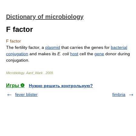
Dictionary of microbiology
F factor
F factor
The fertility factor, a
plasmid
that carries the genes for
bacterial
conjugation
and makes its
E. coli
host
cell the
gene
donor during
conjugation.
Microbiology
.
Aard_Wark
.
2009
.
Игры ⚽
Нужно решить контрольную?
fever blister
fimbria