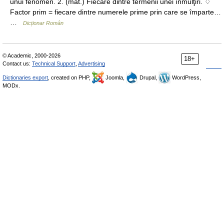
unui fenomen. 2. (mat.) Fiecare dintre termenii unei înmulţiri. ♢
Factor prim = fiecare dintre numerele prime prin care se împarte…
…
Dicționar Român
© Academic, 2000-2026
18+
Contact us:
Technical Support
,
Advertising
Dictionaries export
, created on PHP,
Joomla,
Drupal,
WordPress,
MODx.