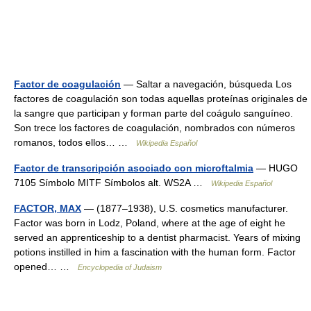
Factor de coagulación
— Saltar a navegación, búsqueda Los
factores de coagulación son todas aquellas proteínas originales de
la sangre que participan y forman parte del coágulo sanguíneo.
Son trece los factores de coagulación, nombrados con números
romanos, todos ellos… …
Wikipedia Español
Factor de transcripción asociado con microftalmia
— HUGO
7105 Símbolo MITF Símbolos alt. WS2A …
Wikipedia Español
FACTOR, MAX
— (1877–1938), U.S. cosmetics manufacturer.
Factor was born in Lodz, Poland, where at the age of eight he
served an apprenticeship to a dentist pharmacist. Years of mixing
potions instilled in him a fascination with the human form. Factor
opened… …
Encyclopedia of Judaism